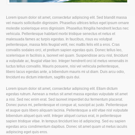
Lorem ipsum dolor sit amet, consectetur adipiscing elit. Sed blandit massa
vel mauris sollicitudin dignissim. Phasellus ultrices tellus eget ipsum ornare
molestie scelerisque eros dignissim. Phasellus fringilla hendrerit lectus nec
vehicula. Pellentesque habitant morbi tristique senectus et netus et
malesuada fames ac turpis egestas. In faucibus, risus eu volutpat
pellentesque, massa felis feugiat velit, nec mattis felis elit a eros. Cras
convallis sodales orci, et pretium sapien egestas quis. Donec tellus leo,
scelerisque in facilisis a, laoreet vel quam. Suspendisse arcu nisl, tincidunt
a vulputate ac, feugiat vitae leo. Integer hendrerit orci id metus venenatis in
luctus tellus convallis. Mauris posuere, nisi vel vehicula pellentesque,
libero lacus egestas ante, a bibendum mauris mi ut diam. Duis arcu odio,
tincidunt eu dictum interdum, sagittis quis dui.
Lorem ipsum dolor sit amet, consectetur adipiscing elit. Etiam dictum
egestas rutrum. Aenean a metus sit amet massa egestas vulputate sit amet
a nisi. Sed nec enim erat. Sed laoreet imperdiet dui fermentum placerat.
Donec purus mi, pellentesque et congue at, suscipit ac justo. Pellentesque
et augue quis libero aliquam lacinia. Pellentesque a elit vitae nisl vulputate
bibendum aliquet quis velit. Integer aliquet cursus erat, in pellentesque
sapien tristique vitae. In tempus tincidunt leo id adipiscing. Sed eu sapien
egestas arcu condimentum dapibus. Donec sit amet quam ut metus iaculis
adipiscing eget quis eros.