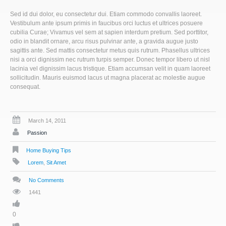
Sed id dui dolor, eu consectetur dui. Etiam commodo convallis laoreet.
Vestibulum ante ipsum primis in faucibus orci luctus et ultrices posuere
cubilia Curae; Vivamus vel sem at sapien interdum pretium. Sed porttitor,
odio in blandit ornare, arcu risus pulvinar ante, a gravida augue justo
sagittis ante. Sed mattis consectetur metus quis rutrum. Phasellus ultrices
nisi a orci dignissim nec rutrum turpis semper. Donec tempor libero ut nisl
lacinia vel dignissim lacus tristique. Etiam accumsan velit in quam laoreet
sollicitudin. Mauris euismod lacus ut magna placerat ac molestie augue
consequat.
March 14, 2011
Passion
Home Buying Tips
Lorem
,
Sit Amet
No Comments
1441
0